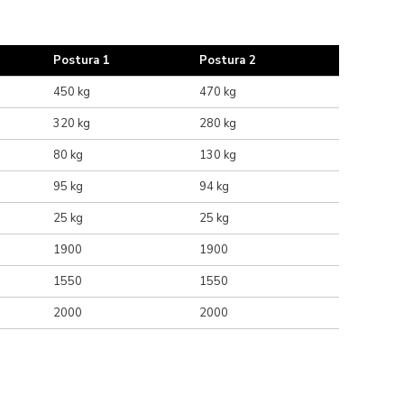
Postura 1
Postura 2
450 kg
470 kg
320 kg
280 kg
80 kg
130 kg
95 kg
94 kg
25 kg
25 kg
1900
1900
1550
1550
2000
2000