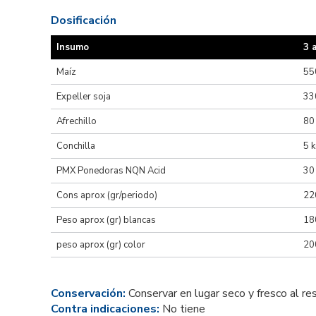
Dosificación
Insumo
3 
Maíz
55
Expeller soja
33
Afrechillo
80
Conchilla
5 
PMX Ponedoras NQN Acid
30
Cons aprox (gr/periodo)
22
Peso aprox (gr) blancas
18
peso aprox (gr) color
20
Conservación:
Conservar en lugar seco y fresco al re
Contra indicaciones:
No tiene