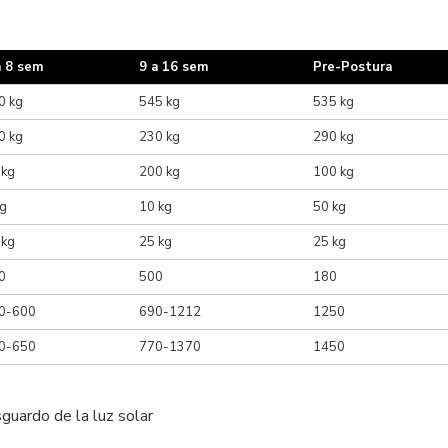
a 8 sem
9 a 16 sem
Pre-Postura
0 kg
545 kg
535 kg
0 kg
230 kg
290 kg
 kg
200 kg
100 kg
kg
10 kg
50 kg
 kg
25 kg
25 kg
0
500
180
0-600
690-1212
1250
0-650
770-1370
1450
sguardo de la luz solar