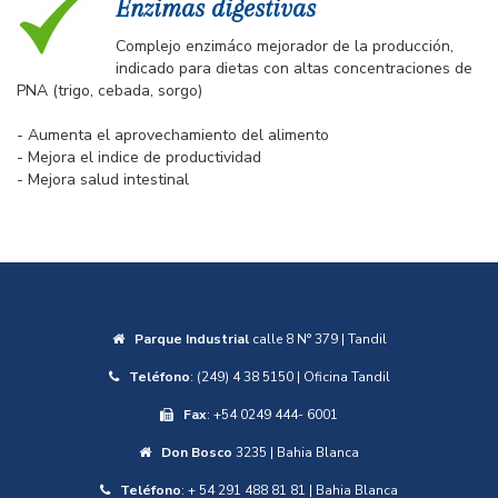
Enzimas digestivas
Complejo enzimáco mejorador de la producción,
indicado para dietas con altas concentraciones de
PNA (trigo, cebada, sorgo)
- Aumenta el aprovechamiento del alimento
- Mejora el indice de productividad
- Mejora salud intestinal
Parque Industrial
calle 8 N° 379 | Tandil
Teléfono
: (249) 4 38 5150 | Oficina Tandil
Fax
: +54 0249 444- 6001
Don Bosco
3235 | Bahia Blanca
Teléfono
: + 54 291 488 81 81 | Bahia Blanca