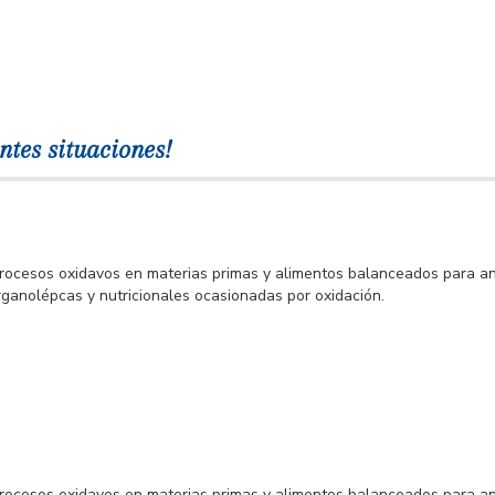
ntes situaciones!
procesos oxidavos en materias primas y alimentos balanceados para an
organolépcas y nutricionales ocasionadas por oxidación.
procesos oxidavos en materias primas y alimentos balanceados para an