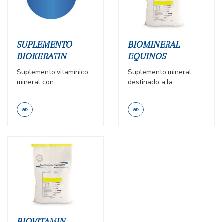
exigencias deportivas.
SUPLEMENTO
BIOMINERAL
BIOKERATIN
EQUINOS
Suplemento vitamínico
Suplemento mineral
mineral con
destinado a la
aminoácidos para
fabricación de alimento
mezclar con la ración,
balanceado indicada
desarrollado para
para reforzar el aporte
ayudar a recomponer la
mineral en potrillos en
estructura de los
crecimiento y yeguas
cascos y a mejorar el
durante la preñez y la
aspecto del pelo.
lactancia.
BIOVITAMIN