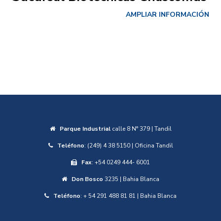
Charla: Ganadería Inteligente 
CIÓN
Revision de experiencias en to
el país
AMPLIAR INFORMAC
Parque Industrial
calle 8 N° 379 | Tandil
Teléfono
: (249) 4 38 5150 | Oficina Tandil
Fax
: +54 0249 444- 6001
Don Bosco
3235 | Bahia Blanca
Teléfono
: + 54 291 488 81 81 | Bahia Blanca