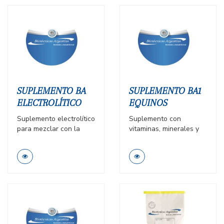
SUPLEMENTO BA
SUPLEMENTO BA1
ELECTROLÍTICO
EQUINOS
Suplemento electrolítico
Suplemento con
para mezclar con la
vitaminas, minerales y
ración, desarrollado
aminoácidos, indicado
para ayudar a rehidratar
para cubrir los
después del
requerimientos de
entrenamiento
caballos en los
atletico/competición o
diferentes estados
tras viajes largos.
fisiológicos
(mantenimiento,
reproducción, lactancia,
crecimiento), con altas