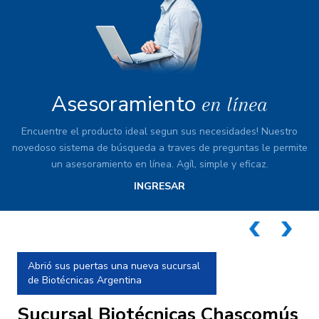
Asesoramiento
en línea
Encuentre el producto ideal segun sus necesidades! Nuestro
novedoso sistema de búsqueda a traves de preguntas le permite
un asesoramiento en línea. Agíl, simple y eficaz.
INGRESAR
prev
next
Charla en Coronel Dorrego junto a
productores revisando temas de
Guachera, Destete, Recrías y
mús
Suplementación mineral.